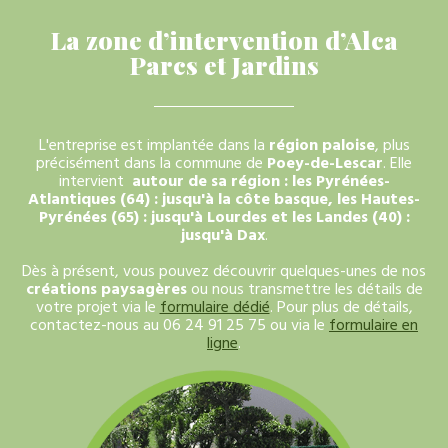
La zone d’intervention d’Alca
Parcs et Jardins
L'entreprise est implantée dans la
région paloise
, plus
précisément dans la commune de
Poey-de-Lescar
. Elle
intervient
autour de sa région : les Pyrénées-
Atlantiques (64) : jusqu'à la côte basque, les Hautes-
Pyrénées (65) : jusqu'à Lourdes et les Landes (40) :
jusqu'à Dax
.
Dès à présent, vous pouvez découvrir quelques-unes de nos
créations paysagères
ou nous transmettre les détails de
votre projet via le
formulaire dédié
. Pour plus de détails,
contactez-nous au
06 24 91 25 75
ou via le
formulaire en
ligne
.